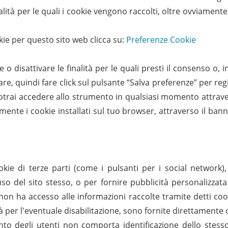
nalità per le quali i cookie vengono raccolti, oltre ovviamente
kie per questo sito web clicca su:
Preferenze Cookie
o disattivare le finalità per le quali presti il consenso o, in
e, quindi fare click sul pulsante “Salva preferenze” per regis
Potrai accedere allo strumento in qualsiasi momento attrave
mente i cookie installati sul tuo browser, attraverso il bann
ie di terze parti (come i pulsanti per i social network), ut
l'uso del sito stesso, o per fornire pubblicità personalizza
 non ha accesso alle informazioni raccolte tramite detti cook
tà per l'eventuale disabilitazione, sono fornite direttamente d
o degli utenti non comporta identificazione dello stesso,