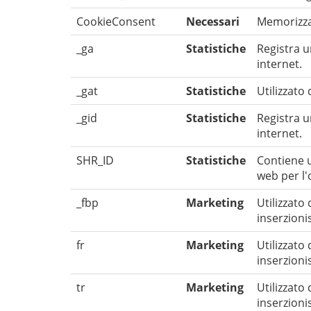
CookieConsent
Necessari
Memorizza 
_ga
Statistiche
Registra un
internet.
_gat
Statistiche
Utilizzato
_gid
Statistiche
Registra un
internet.
SHR_ID
Statistiche
Contiene un
web per l'
_fbp
Marketing
Utilizzato
inserzionis
fr
Marketing
Utilizzato
inserzionis
tr
Marketing
Utilizzato
inserzionis